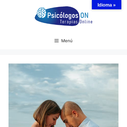
Saltar
Idioma »
al
contenido
Menú