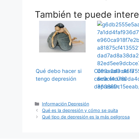
También te puede interes
Qué debo hacer si
Cómo salir de la
tengo depresión
cama en una
depresión
Categorías
Información Depresión
Qué es la depresión y cómo se quita
Qué tipo de depresión es la más peligrosa